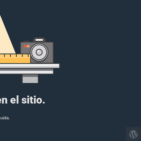
 el sitio.
uida.