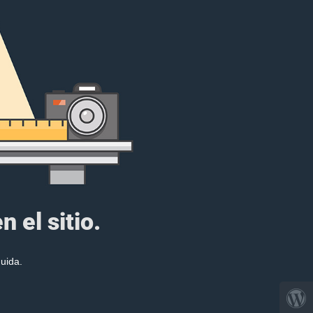
 el sitio.
uida.