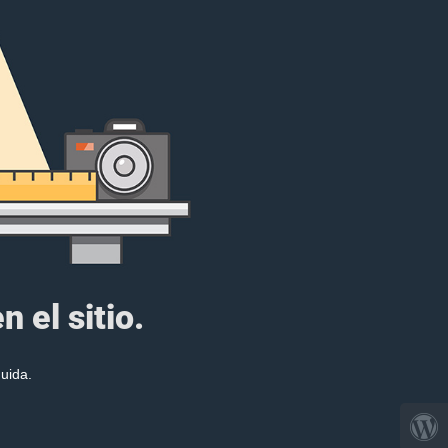
 el sitio.
uida.