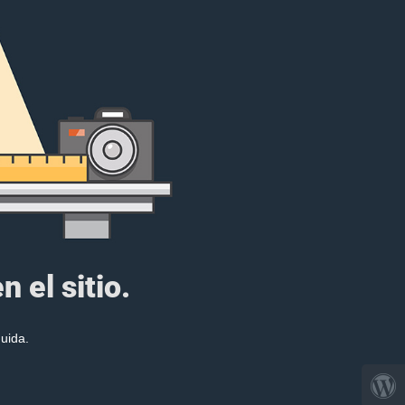
 el sitio.
uida.